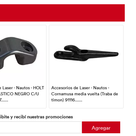
e Laser - Nautos - HOLT
Accesorios de Laser - Nautos -
Acc
ASTICO NEGRO C/U
Cornamusa media vuelta (Traba de
Tor
.....
timon) 91116......
9112
ibite y recibí nuestras promociones
Agregar