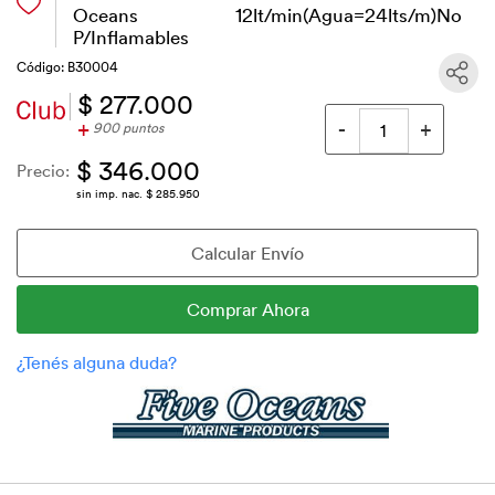
Oceans 12lt/min(Agua=24lts/m)No
P/Inflamables
Código: B30004
$ 277.000
+
900 puntos
$ 346.000
Precio:
sin imp. nac. $ 285.950