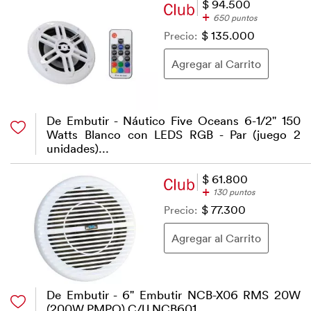
$ 94.500
+
650 puntos
Precio:
$ 135.000
De Embutir - Náutico Five Oceans 6-1/2" 150
Watts Blanco con LEDS RGB - Par (juego 2
unidades)...
$ 61.800
+
130 puntos
Precio:
$ 77.300
De Embutir - 6" Embutir NCB-X06 RMS 20W
(200W PMPO) C/U NCB601...