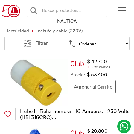
Buscá productos...
NAUTICA
Electricidad
Enchufe y cable (220V)
Filtrar
$ 42.700
+
195 puntos
Precio:
$ 53.400
Hubell - Ficha hembra - 16 Amperes - 230 Volts
(HBL316CRC)...
$ 20.800