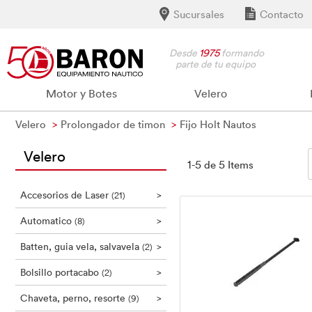
Sucursales
Contacto
Desde
1975
formando
parte de tu equipo
Motor y Botes
Velero
Velero
Prolongador de timon
Fijo Holt Nautos
Velero
1-5 de 5 Items
Accesorios de Laser
>
(21)
Automatico
>
(8)
Batten, guia vela, salvavela
>
(2)
Bolsillo portacabo
>
(2)
Chaveta, perno, resorte
>
(9)