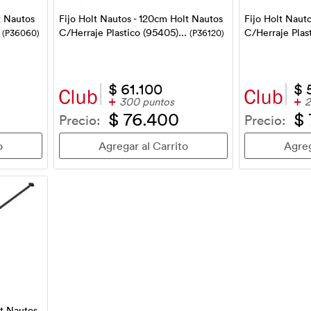
t Nautos
Fijo Holt Nautos - 120cm Holt Nautos
Fijo Holt Naut
.
C/Herraje Plastico (95405)...
C/Herraje Plas
(P36060)
(P36120)
$ 61.100
$ 
+
+
300 puntos
2
$ 76.400
$
Precio:
Precio:
lt Nautos