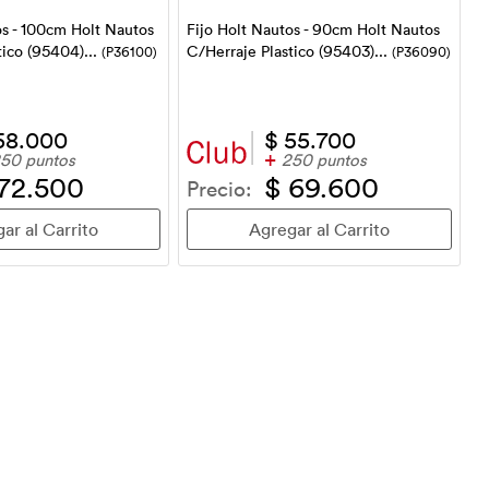
os - 100cm Holt Nautos
Fijo Holt Nautos - 90cm Holt Nautos
tico (95404)...
C/Herraje Plastico (95403)...
(P36100)
(P36090)
58.000
$ 55.700
+
50 puntos
250 puntos
 72.500
$ 69.600
Precio: