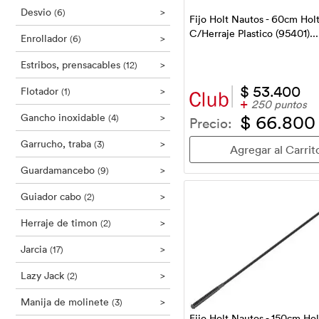
Desvio
>
(6)
Fijo Holt Nautos - 60cm Hol
C/Herraje Plastico (95401)..
Enrollador
>
(6)
Estribos, prensacables
>
(12)
$ 53.400
Flotador
>
(1)
+
250 puntos
Gancho inoxidable
>
$ 66.800
(4)
Precio:
Garrucho, traba
>
(3)
Guardamancebo
>
(9)
Guiador cabo
>
(2)
Herraje de timon
>
(2)
Jarcia
>
(17)
Lazy Jack
>
(2)
Manija de molinete
>
(3)
Fijo Holt Nautos - 150cm Ho