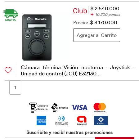
$ 2.540.000
+
10.200 puntos
Precio:
$ 3.170.000
Cámara térmica Visión nocturna - Joystick -
Unidad de control (JCU) E32130...
1
Suscribite y recibí nuestras promociones