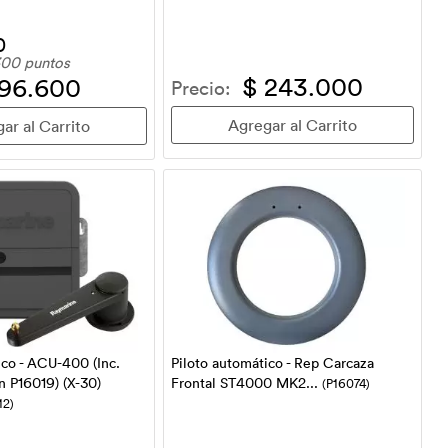
0
00 puntos
$ 243.000
 96.600
Precio:
ico - ACU-400 (Inc.
Piloto automático - Rep Carcaza
n P16019) (X-30)
Frontal ST4000 MK2...
(P16074)
12)