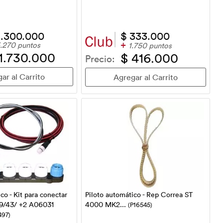
1.300.000
$ 333.000
+
.270 puntos
1.750 puntos
1.730.000
$ 416.000
Precio:
co - Kit para conectar
Piloto automático - Rep Correa ST
9/43/ +2 A06031
4000 MK2...
(P16545)
497)