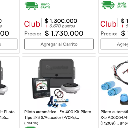
0
$ 1.300.000
$ 
+
+
s
5.670 puntos
5
000
$ 1.730.000
$ 
Precio:
Precio:
it Piloto
Piloto automático - EV-400 Kit Piloto
Piloto automáti
155...
Tipo 2/3 S/Actuador (P70Rs)...
X-5 A06064/4
(P16016)
(T12189)...
(P16