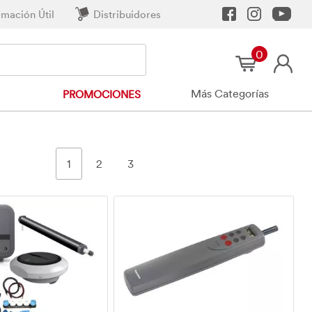
rmación Útil
Distribuidores
0
Más Categorías
PROMOCIONES
1
2
3