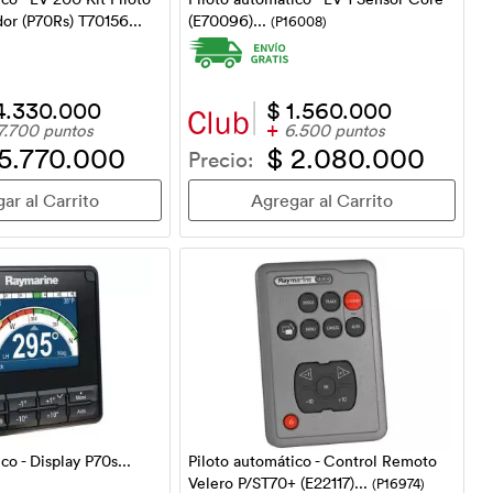
dor (P70Rs) T70156...
(E70096)...
(P16008)
4.330.000
$ 1.560.000
+
7.700 puntos
6.500 puntos
 5.770.000
$ 2.080.000
Precio:
co - Display P70s...
Piloto automático - Control Remoto
Velero P/ST70+ (E22117)...
(P16974)