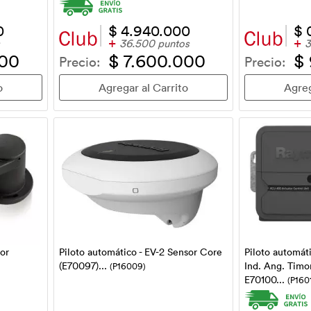
0
$ 4.940.000
$ 
+
+
36.500 puntos
3
000
$ 7.600.000
$
Precio:
Precio:
Piloto automático - EV-2 Sensor Core
Piloto automát
or
(E70097)...
Ind. Ang. Timo
(P16009)
E70100...
(P160