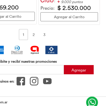
+
9.000 puntos
 69.200
$ 2.530.000
Precio:
1
2
3
ibite y recibí nuestras promociones
Agregar
uinos en:
om.ar