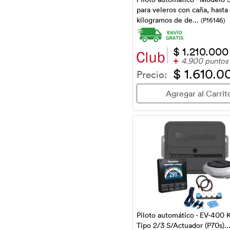
para veleros con caña, hast
kilogramos de de...
(P16146)
$ 1.210.000
+
4.900 puntos
$ 1.610.0
Precio:
Piloto automático - EV-400 K
Tipo 2/3 S/Actuador (P70s)..