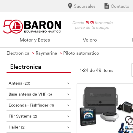
Sucursales
Contacto
Desde
1975
formando
parte de tu equipo
Motor y Botes
Velero
Electrónica
Raymarine
Piloto automático
Electrónica
1-24 de 49 Items
Antena
>
(20)
Base antena de VHF
>
(5)
Ecosonda - Fishfinder
>
(4)
Flir Systems
>
(2)
Hailer
>
(2)