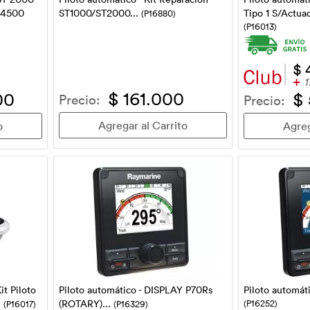
a 4500
Tipo 1 S/Actua
ST1000/ST2000...
(P16880)
(P16013)
$ 
+
1
$ 161.000
00
$
Precio:
Precio:
it Piloto
Piloto automático - DISPLAY P70Rs
Piloto automáti
.
(ROTARY)...
(P16252)
(P16017)
(P16329)