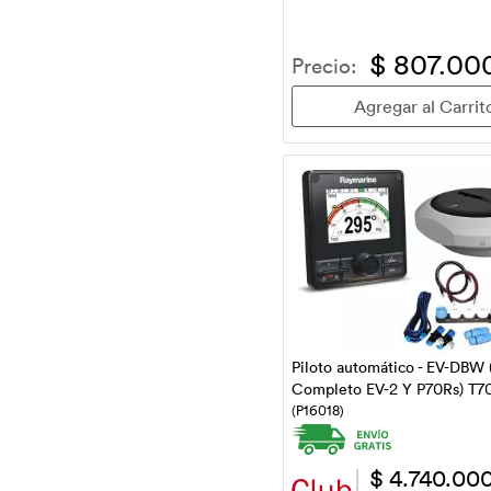
$ 807.00
Precio:
Piloto automático - EV-DBW 
Completo EV-2 Y P70Rs) T70
(P16018)
$ 4.740.00