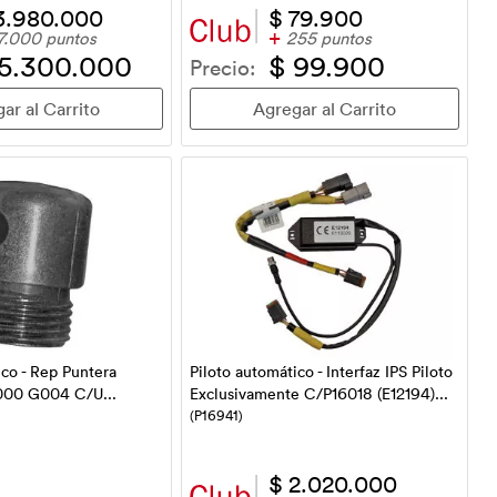
3.980.000
$ 79.900
+
7.000 puntos
255 puntos
 5.300.000
$ 99.900
Precio:
ico - Rep Puntera
Piloto automático - Interfaz IPS Piloto
000 G004 C/U...
Exclusivamente C/P16018 (E12194)...
(P16941)
$ 2.020.000