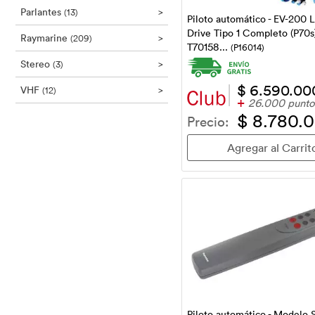
Parlantes
>
(13)
Piloto automático - EV-200 L
Drive Tipo 1 Completo (P70s
Raymarine
>
(209)
T70158...
(P16014)
Stereo
>
(3)
$ 6.590.00
VHF
>
(12)
+
26.000 punto
$ 8.780.
Precio:
Piloto automático - Modelo