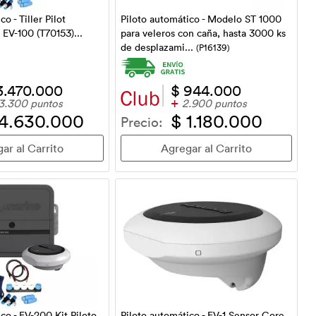
o - Tiller Pilot
Piloto automático - Modelo ST 1000
 EV-100 (T70153)...
para veleros con caña, hasta 3000 ks
de desplazami...
(P16139)
3.470.000
$ 944.000
+
3.300 puntos
2.900 puntos
 4.630.000
$ 1.180.000
Precio:
co - EV-200 Kit Piloto
Piloto automático - EV-1 Sensor Core