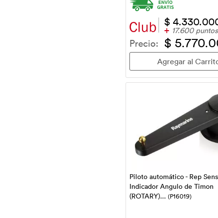
$ 4.330.00
+
17.600 puntos
$ 5.770.
Precio:
Piloto automático - Rep Sens
Indicador Angulo de Timon
(ROTARY)...
(P16019)