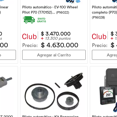
inear
Piloto automático - EV-100 Wheel
Piloto automátic
)
Pilot P70 (T70152)...
completo (P70)
(P16022)
(P16028)
0
$ 3.470.000
$ 
+
+
s
13.300 puntos
1
000
$ 4.630.000
$
Precio:
Precio:
 ST 2000
Piloto automáti
Piloto automático - Kit Reparacion