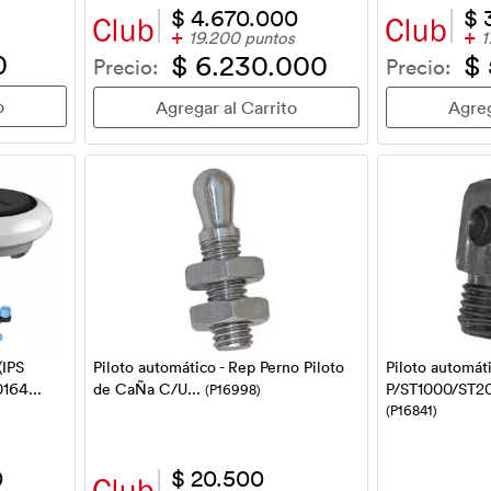
$ 4.670.000
$ 
+
+
19.200 puntos
1
0
$ 6.230.000
$
Precio:
Precio:
(IPS
Piloto automático - Rep Perno Piloto
Piloto automát
164...
de CaÑa C/U...
P/ST1000/ST2
(P16998)
(P16841)
0
$ 20.500