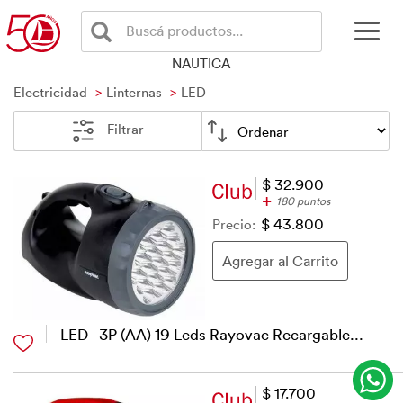
Buscá productos...
NAUTICA
Electricidad
Linternas
LED
Filtrar
$ 32.900
+
180 puntos
Precio:
$ 43.800
LED - 3P (AA) 19 Leds Rayovac Recargable...
$ 17.700