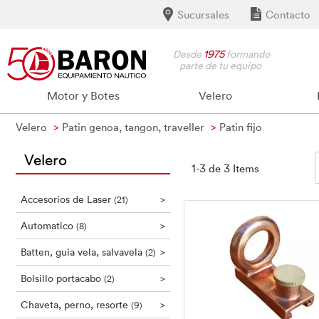
Sucursales
Contacto
Desde
1975
formando
parte de tu equipo
Motor y Botes
Velero
Velero
Patin genoa, tangon, traveller
Patin fijo
Velero
1-3 de 3 Items
Accesorios de Laser
>
(21)
Automatico
>
(8)
Batten, guia vela, salvavela
>
(2)
Bolsillo portacabo
>
(2)
Chaveta, perno, resorte
>
(9)