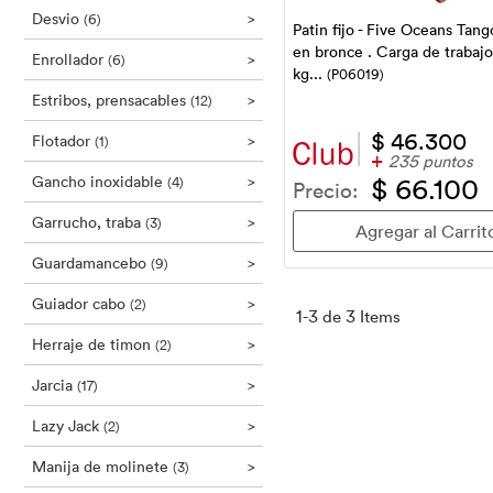
Desvio
>
(6)
Patin fijo - Five Oceans Ta
en bronce . Carga de trabajo
Enrollador
>
(6)
kg...
(P06019)
Estribos, prensacables
>
(12)
$ 46.300
Flotador
>
(1)
+
235 puntos
Gancho inoxidable
>
$ 66.100
(4)
Precio:
Garrucho, traba
>
(3)
Guardamancebo
>
(9)
Guiador cabo
>
(2)
1-3 de 3 Items
Herraje de timon
>
(2)
Jarcia
>
(17)
Lazy Jack
>
(2)
Manija de molinete
>
(3)