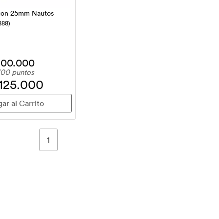
angon 25mm Nautos
888)
100.000
00 puntos
 125.000
1