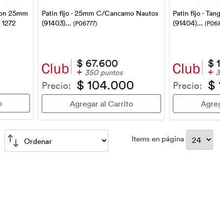
ngon 25mm
Patin fijo - 25mm C/Cancamo Nautos
Patin fijo - T
 1272
(91403)...
(91404)...
(P06777)
(P06
$ 67.600
$ 
+
+
350 puntos
3
$ 104.000
$
Precio:
Precio:
Items en página