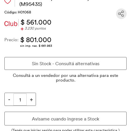
(M95435)
Código: H01068
$ 561.000
+
3.230 puntos
$ 801.000
Precio:
sin imp. nac. $ 661.983
Consultá a un vendedor por una alternativa para este
producto.
(Tenés que iniciar sesión para poder utilizar esta característica.)