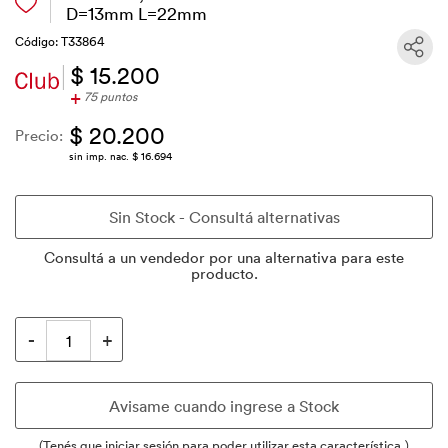
D=13mm L=22mm
Código: T33864
$ 15.200
+
75 puntos
$ 20.200
Precio:
sin imp. nac. $ 16.694
Consultá a un vendedor por una alternativa para este
producto.
(Tenés que iniciar sesión para poder utilizar esta característica.)