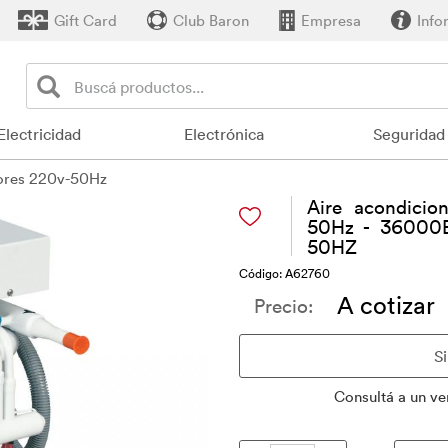
Gift Card
Club Baron
Empresa
Info
Electricidad
Electrónica
Seguridad
ores 220v-50Hz
Aire acondicio
50Hz - 36000B
50HZ
Código: A62760
A cotizar
Precio:
Consultá a un ve