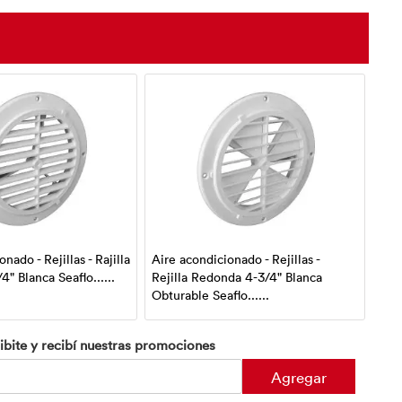
nado - Rejillas - Rajilla
Aire acondicionado - Rejillas -
Air
" Blanca Seaflo......
Rejilla Redonda 4-3/4" Blanca
Mang
Obturable Seaflo......
ibite y recibí nuestras promociones
Agregar