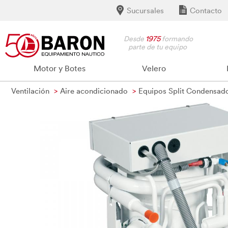
Sucursales
Contacto
Desde
1975
formando
parte de tu equipo
Motor y Botes
Velero
Ventilación
Aire acondicionado
Equipos Split Condensad