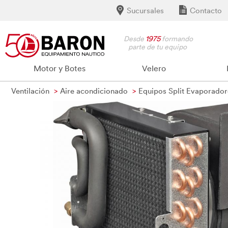
Sucursales
Contacto
Desde
1975
formando
parte de tu equipo
Motor y Botes
Velero
Ventilación
Aire acondicionado
Equipos Split Evaporado