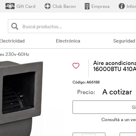
Gift Card
Club Baron
Empresa
Info
Electricidad
Electrónica
Seguridad
res 230v-60Hz
Aire acondicion
16000BTU 410A 
Código: A66188
A cotizar
Precio:
Consultá a un ve