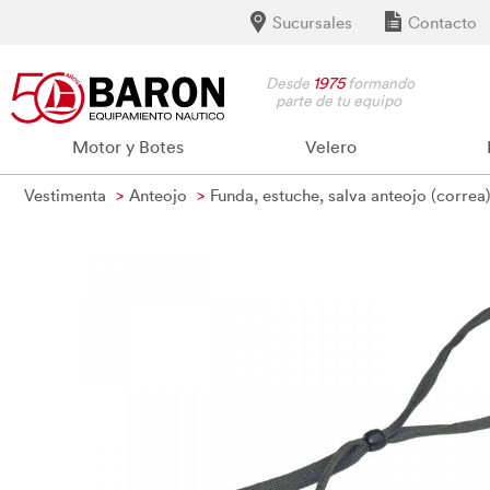
Sucursales
Contacto
Desde
1975
formando
parte de tu equipo
Motor y Botes
Velero
Vestimenta
Anteojo
Funda, estuche, salva anteojo (correa