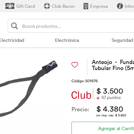
Gift Card
Club Baron
Empresa
Info
Electricidad
Electrónica
Seguridad
)
Anteojo - Fund
Tubular Fino (5
Código: S01976
$ 3.500
+
10 puntos
$ 4.380
Precio:
sin imp. nac. $ 3.620