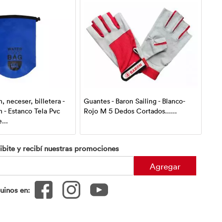
, neceser, billetera -
Guantes - Baron Sailing - Blanco-
Bols
n - Estanco Tela Pvc
Rojo M 5 Dedos Cortados......
Bol
...
tela
ibite y recibí nuestras promociones
Agregar
uinos en: