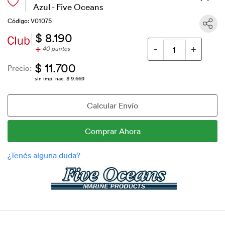
Azul - Five Oceans
Código: V01075
$ 8.190
+
40 puntos
$ 11.700
Precio:
sin imp. nac. $ 9.669