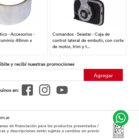
tico - Accesorios -
Comandos - Seastar - Caja de
Sis
Aluminio 48mm x
control lateral de embutir, con corte
Mer
de motor, trim y t...
2899
ibite y recibí nuestras promociones
Agregar
uinos en:
om.ar
planes de financiación para los productos presentados /
cas y descripciones están sujetas a cambios sin previo