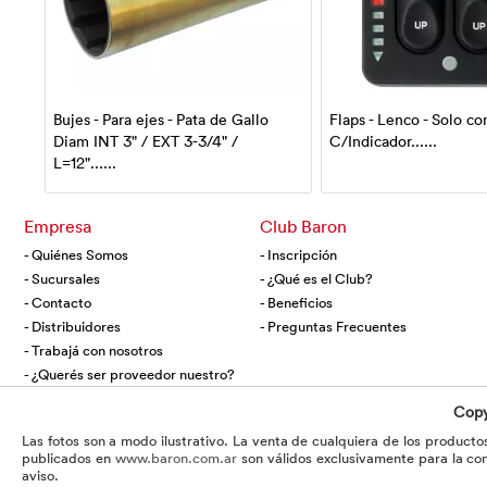
ra
Bujes - Para ejes - Pata de Gallo
Flaps - Lenco - Solo co
Diam INT 3" / EXT 3-3/4" /
C/Indicador......
L=12"......
Empresa
Club Baron
- Quiénes Somos
- Inscripción
- Sucursales
- ¿Qué es el Club?
- Contacto
- Beneficios
- Distribuidores
- Preguntas Frecuentes
- Trabajá con nosotros
- ¿Querés ser proveedor nuestro?
Copy
Las fotos son a modo ilustrativo. La venta de cualquiera de los productos
publicados en
www.baron.com.ar
son válidos exclusivamente para la com
aviso.