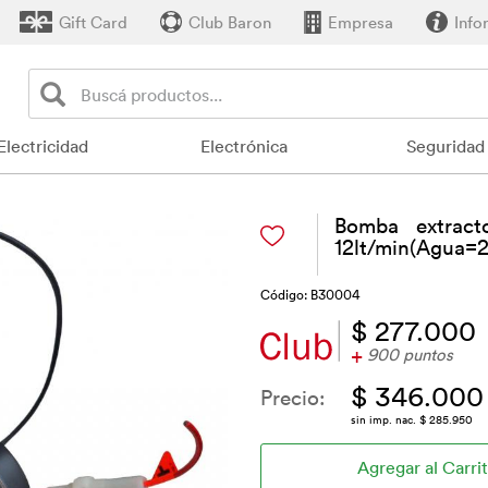
Gift Card
Club Baron
Empresa
Info
Electricidad
Electrónica
Seguridad
Bomba extract
12lt/min(Agua=2
Código: B30004
$ 277.000
+
900 puntos
$ 346.000
Precio:
sin imp. nac. $ 285.950