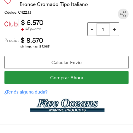
Bronce Cromado Tipo Italiano
Código: C42233
$ 5.570
+
45 puntos
$ 8.570
Precio:
sin imp. nac. $ 7.083