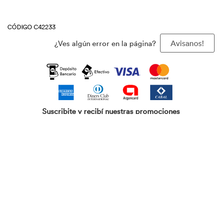
CÓDIGO C42233
¿Ves algún error en la página?
Avisanos!
Suscribite y recibí nuestras promociones
Agregar
Copyright 2024 | Todos los derechos reservados Baron S.A. /
www.baron.com.ar
Las fotos son a modo ilustrativo. La venta de cualquiera de los
productos publicados está sujeta a la verificación de stock. Los precios
online y los planes de financiación para los productos presentados /