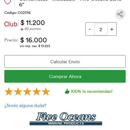
6"
Código: C02016
$ 11.200
+
80 puntos
$ 16.000
Precio:
sin imp. nac. $ 13.223
100% lo recomiendan!