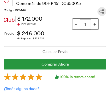
Cono más de 90HP 15` DC350015
Código: D05149
$ 172.000
+
995 puntos
$ 246.000
Precio:
sin imp. nac. $ 222.624
100% lo recomiendan!