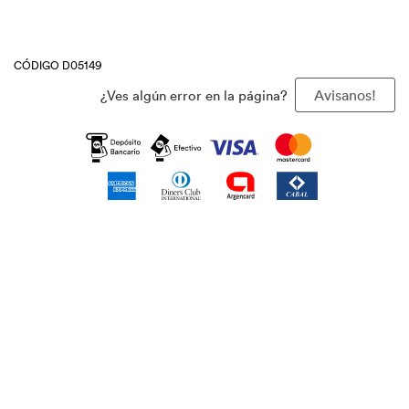
CÓDIGO D05149
¿Ves algún error en la página?
Avisanos!
Suscribite y recibí nuestras promociones
Agregar
Copyright 2024 | Todos los derechos reservados Baron S.A. /
www.baron.com.ar
Las fotos son a modo ilustrativo. La venta de cualquiera de los
productos publicados está sujeta a la verificación de stock. Los precios