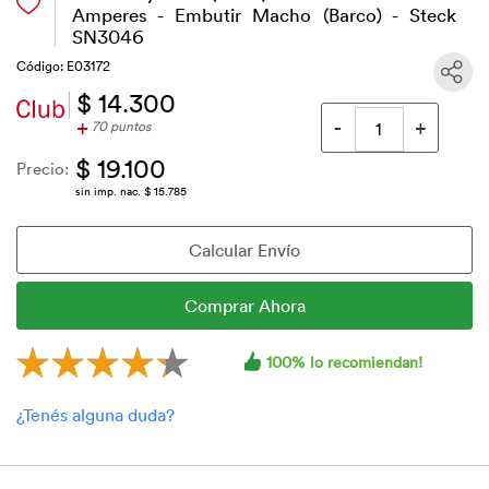
Amperes - Embutir Macho (Barco) - Steck
SN3046
Código: E03172
$ 14.300
+
70 puntos
$ 19.100
Precio:
sin imp. nac. $ 15.785
100% lo recomiendan!