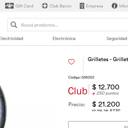
Gift Card
Club Baron
Empresa
Info
Electricidad
Electrónica
Seguridad
Grilletes - Gril
Código: G16002
$ 12.700
+
250 puntos
$ 21.200
Precio:
sin imp. nac. $ 17.521