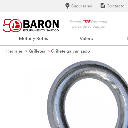
Sucursales
Contacto
Desde
1975
formando
parte de tu equipo
Motor y Botes
Velero
Herrajes
Grilletes
Grillete galvanizado