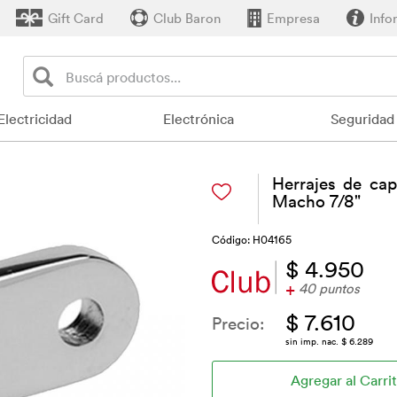
Gift Card
Club Baron
Empresa
Info
Electricidad
Electrónica
Seguridad
Herrajes de cap
Macho 7/8"
Código: H04165
$ 4.950
+
40 puntos
$ 7.610
Precio:
sin imp. nac. $ 6.289