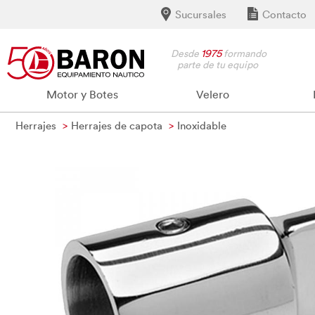
Sucursales
Contacto
Desde
1975
formando
parte de tu equipo
Motor y Botes
Velero
Herrajes
Herrajes de capota
Inoxidable