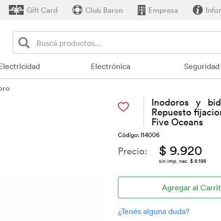
Gift Card
Club Baron
Empresa
Info
Electricidad
Electrónica
Seguridad
oro
Inodoros y bi
Repuesto fijaci
Five Oceans
Código: I14006
$ 9.920
Precio:
sin imp. nac. $ 8.198