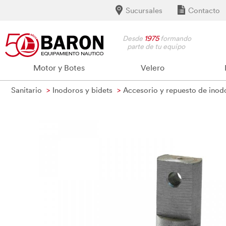
Sucursales
Contacto
Desde
1975
formando
parte de tu equipo
Motor y Botes
Velero
Sanitario
Inodoros y bidets
Accesorio y repuesto de inod