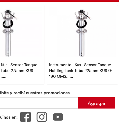
 Kus - Sensor Tanque
Instrumento - Kus - Sensor Tanque
Inst
k Tubo 275mm KUS
Holding Tank Tubo 225mm KUS 0-
Acei
....
190 OMS......
ibite y recibí nuestras promociones
Agregar
uinos en: