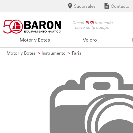
Sucursales
Contacto
Desde
1975
formando
parte de tu equipo
Motor y Botes
Velero
Motor y Botes
Instrumento
Faria