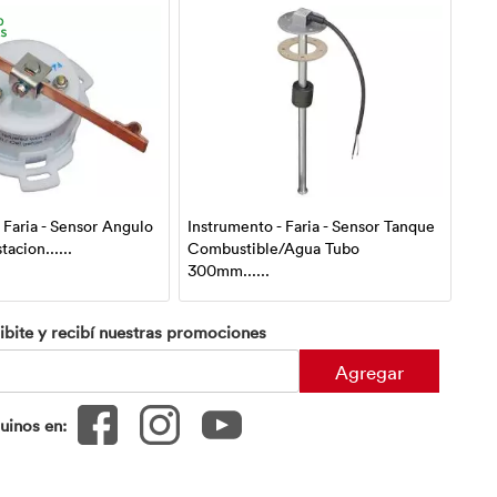
 Faria - Sensor Angulo
Instrumento - Faria - Sensor Tanque
Inst
acion......
Combustible/Agua Tubo
Hol
300mm......
240
ibite y recibí nuestras promociones
Agregar
uinos en: