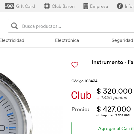
Gift Card
Club Baron
Empresa
Info
Electricidad
Electrónica
Seguridad
Instrumento - 
Código: I08A34
$ 320.000
+
1.420 puntos
$ 427.000
Precio:
sin imp. nac. $ 352.893