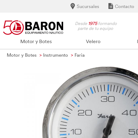
Sucursales
Contacto
Desde
1975
formando
parte de tu equipo
Motor y Botes
Velero
Motor y Botes
Instrumento
Faria