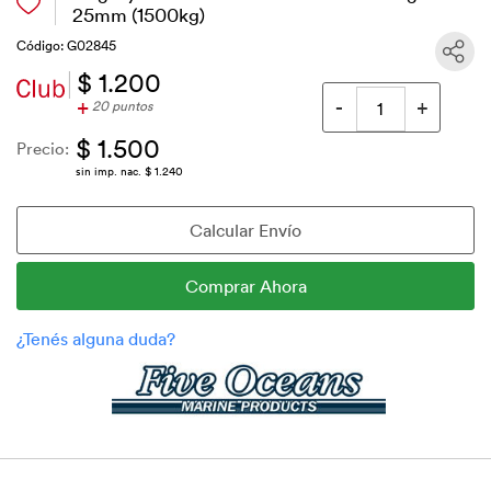
25mm (1500kg)
Código: G02845
$ 1.200
+
20 puntos
$ 1.500
Precio:
sin imp. nac. $ 1.240