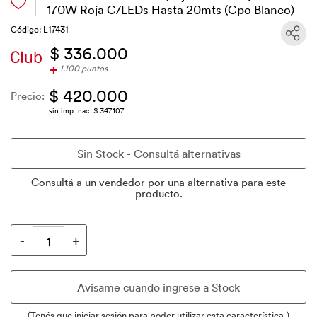
170W Roja C/LEDs Hasta 20mts (Cpo Blanco)
Código: L17431
$ 336.000
+
1.100 puntos
$ 420.000
Precio:
sin imp. nac. $ 347.107
Consultá a un vendedor por una alternativa para este
producto.
(Tenés que iniciar sesión para poder utilizar esta característica.)