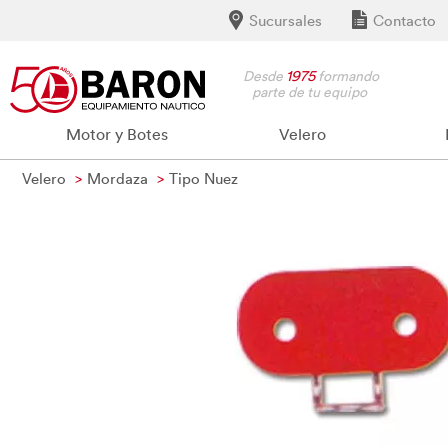
Sucursales
Contacto
Desde
1975
formando
parte de tu equipo
Motor y Botes
Velero
Velero
Mordaza
Tipo Nuez