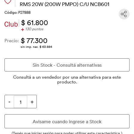
RMS 20W (200W PMPO) C/U NCB601
Código: P27888
$ 61.800
+
130 puntos
$ 77.300
Precio:
sin imp. nac. $ 63.884
Consultá a un vendedor por una alternativa para este
producto.
(Tenés que iniciar sesión para poder utilizar esta característica.)