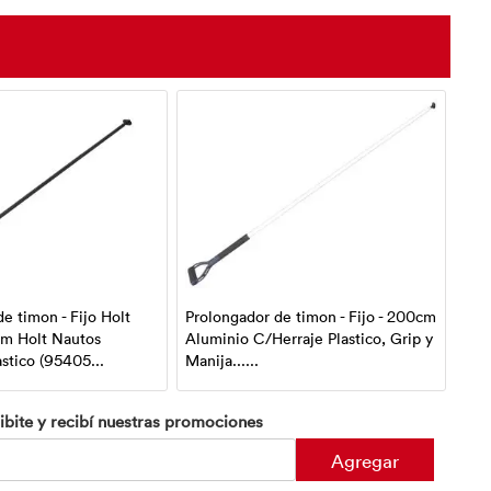
e timon - Fijo Holt
Prolongador de timon - Fijo - 200cm
Pro
cm Holt Nautos
Aluminio C/Herraje Plastico, Grip y
Nau
stico (95405...
Manija......
C/H
ibite y recibí nuestras promociones
Agregar