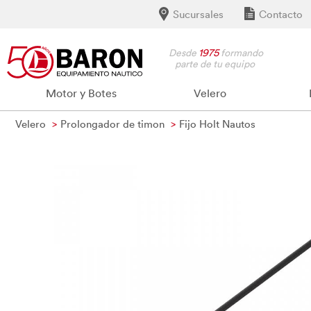
Sucursales
Contacto
Desde
1975
formando
parte de tu equipo
Motor y Botes
Velero
Velero
Prolongador de timon
Fijo Holt Nautos