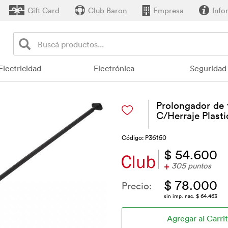
Gift Card
Club Baron
Empresa
Info
Electricidad
Electrónica
Seguridad
Prolongador de 
C/Herraje Plast
Código: P36150
$ 54.600
+
305 puntos
$ 78.000
Precio:
sin imp. nac. $ 64.463