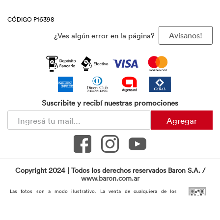
CÓDIGO P16398
¿Ves algún error en la página?
Avisanos!
Suscribite y recibí nuestras promociones
Agregar
Copyright 2024 | Todos los derechos reservados Baron S.A. /
www.baron.com.ar
Las fotos son a modo ilustrativo. La venta de cualquiera de los
productos publicados está sujeta a la verificación de stock. Los precios
online y los planes de financiación para los productos presentados /
publicados en
www.baron.com.ar
son válidos exclusivamente para la