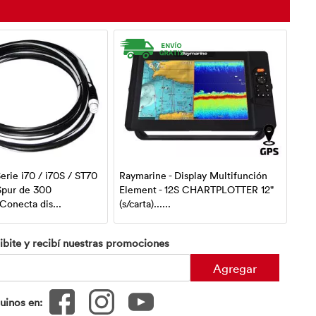
erie i70 / i70S / ST70
Raymarine - Display Multifunción
Ray
 Spur de 300
Element - 12S CHARTPLOTTER 12"
Sen
Conecta dis...
(s/carta)......
High
ibite y recibí nuestras promociones
Agregar
uinos en: