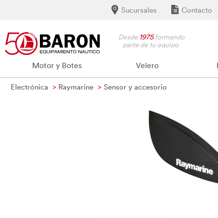
Sucursales
Contacto
Desde
1975
formando
parte de tu equipo
Motor y Botes
Velero
Electrónica
Raymarine
Sensor y accesorio