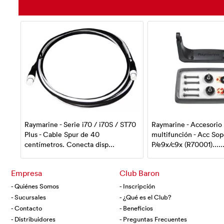
Kit
Raymarine - Serie i70 / i70S / ST70
Raymarine - Accesorio 
Plus - Cable Spur de 40
multifunción - Acc Sop
centímetros. Conecta disp...
P/e9x/c9x (R70001).....
Empresa
Club Baron
- Quiénes Somos
- Inscripción
- Sucursales
- ¿Qué es el Club?
- Contacto
- Beneficios
- Distribuidores
- Preguntas Frecuentes