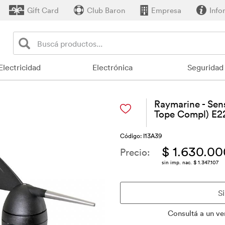
Gift Card
Club Baron
Empresa
Info
Electricidad
Electrónica
Seguridad
Raymarine - Sen
Tope Compl) E
Código: I13A39
$ 1.630.00
Precio:
sin imp. nac. $ 1.347.107
Consultá a un ve