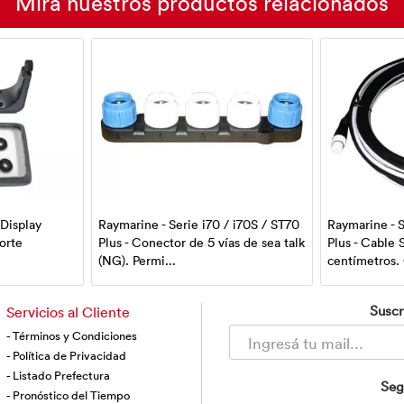
Mirá nuestros productos relacionados
Display
Raymarine - Serie i70 / i70S / ST70
Raymarine - S
orte
Plus - Conector de 5 vías de sea talk
Plus - Cable
.
(NG). Permi...
centímetros. 
Suscr
Servicios al Cliente
- Términos y Condiciones
- Política de Privacidad
- Listado Prefectura
Seg
- Pronóstico del Tiempo