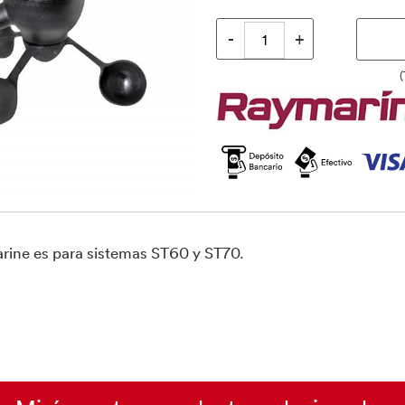
(
arine es para sistemas ST60 y ST70.