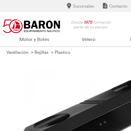
Sucursales
Contacto
Desde
1975
formando
parte de tu equipo
Motor y Botes
Velero
Ventilación
Rejillas
Plastico