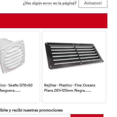
¿Ves algún error en la página?
Avisanos!
stico - Seaflo D76x92
Rejillas - Plastico - Five Oceans
Reji
anguera......
Plana 261x125mm Negra......
Neg
ibite y recibí nuestras promociones