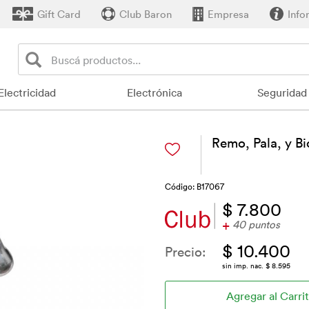
Gift Card
Club Baron
Empresa
Info
Electricidad
Electrónica
Seguridad
Remo, Pala, y Bi
Código: B17067
$ 7.800
+
40 puntos
$ 10.400
Precio:
sin imp. nac. $ 8.595