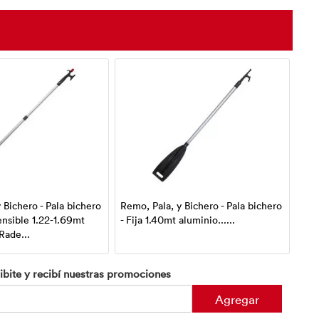
 Bichero - Pala bichero
Remo, Pala, y Bichero - Pala bichero
Remo
ensible 1.22-1.69mt
- Fija 1.40mt aluminio......
Ino
ade...
(pre
ibite y recibí nuestras promociones
Agregar