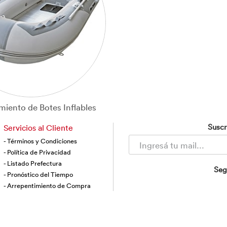
iento de Botes Inflables
Suscr
Servicios al Cliente
- Términos y Condiciones
- Política de Privacidad
- Listado Prefectura
Seg
- Pronóstico del Tiempo
- Arrepentimiento de Compra
right 2024 | Todos los derechos reservados Baron S.A. /
www.baron.c